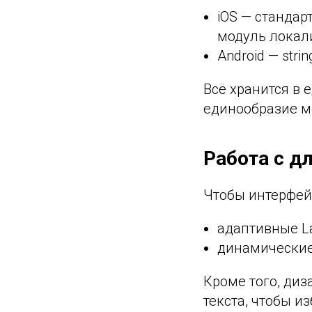
iOS — стандар
модуль локал
Android — str
Всё хранится в 
единообразие м
Работа с д
Чтобы интерфей
адаптивные Lay
динамические
Кроме того, ди
текста, чтобы и