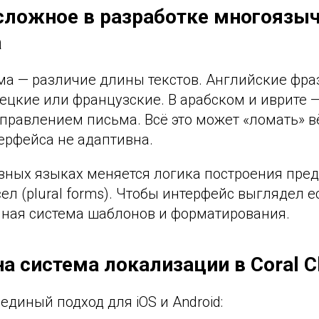
сложное в разработке многоязы
а
ма — различие длины текстов. Английские фр
ецкие или французские. В арабском и иврите —
правлением письма. Всё это может «ломать» вё
ерфейса не адаптивна.
азных языках меняется логика построения пре
ел (plural forms). Чтобы интерфейс выглядел е
ная система шаблонов и форматирования.
на система локализации в Coral C
диный подход для iOS и Android: