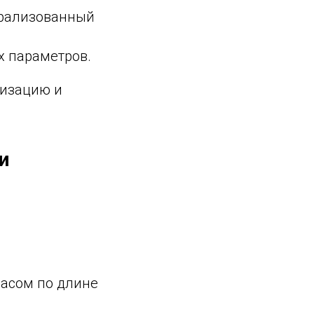
нтрализованный
ых параметров.
низацию и
и
,
пасом по длине