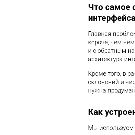
Что самое 
интерфейс
Главная пробле
короче, чем нем
и с обратным на
архитектура инт
Кроме того, в р
склонений и чис
нужна продуман
Как устрое
Мы используем е