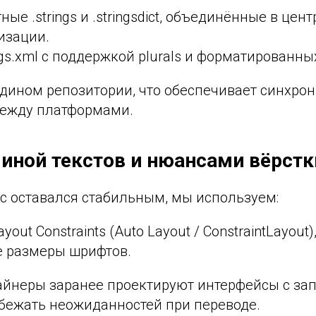
тные .strings и .stringsdict, объединённые в це
изации.
ings.xml с поддержкой plurals и форматированн
едином репозитории, что обеспечивает синхро
ежду платформами.
линой текстов и нюансами вёрстк
с оставался стабильным, мы используем:
out Constraints (Auto Layout / ConstraintLayout)
 размеры шрифтов.
зайнеры заранее проектируют интерфейсы с за
збежать неожиданностей при переводе.