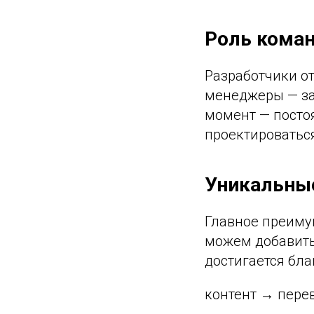
Роль кома
Разработчики от
менеджеры — за
момент — посто
проектироватьс
Уникальные
Главное преиму
можем добавить 
достигается бл
контент → пере