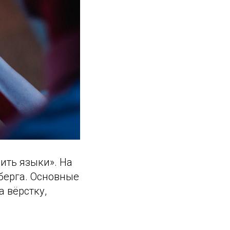
ить языки». На
берга. Основные
 вёрстку,