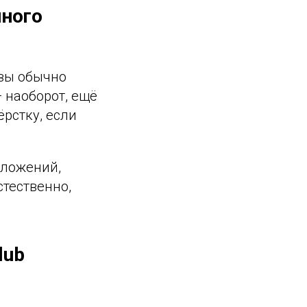
чного
азы обычно
 наоборот, ещё
рстку, если
дложений,
стественно,
lub