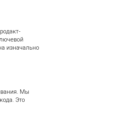
родакт-
Ключевой
на изначально
ования. Мы
кода. Это