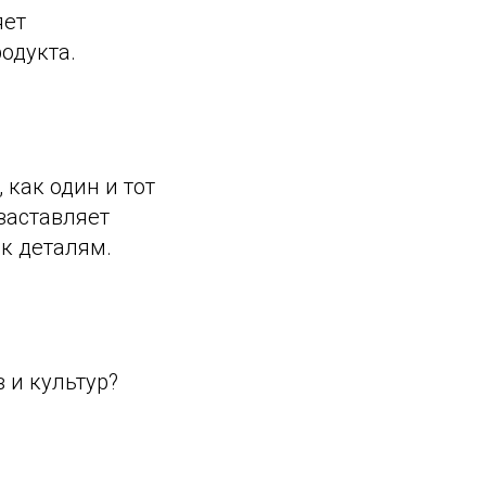
яет
родукта.
как один и тот
 заставляет
к деталям.
 и культур?